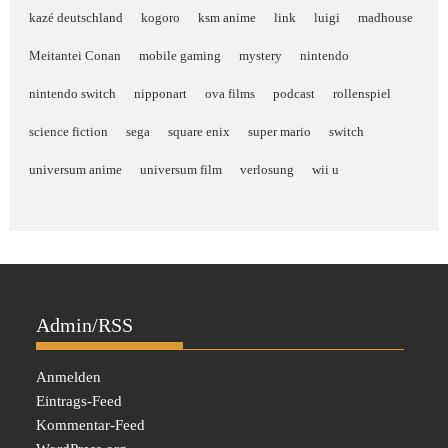
kazé deutschland
kogoro
ksm anime
link
luigi
madhouse
Meitantei Conan
mobile gaming
mystery
nintendo
nintendo switch
nipponart
ova films
podcast
rollenspiel
science fiction
sega
square enix
super mario
switch
universum anime
universum film
verlosung
wii u
Admin/RSS
Anmelden
Eintrags-Feed
Kommentar-Feed