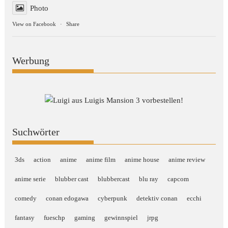
Photo
View on Facebook
·
Share
Werbung
Suchwörter
3ds
action
anime
anime film
anime house
anime review
anime serie
blubber cast
blubbercast
blu ray
capcom
comedy
conan edogawa
cyberpunk
detektiv conan
ecchi
fantasy
fueschp
gaming
gewinnspiel
jrpg