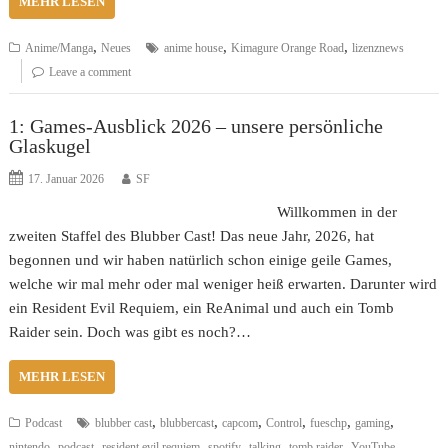
MEHR LESEN
,
,
,
Anime/Manga
Neues
anime house
Kimagure Orange Road
lizenznews
Leave a comment
1: Games-Ausblick 2026 – unsere persönliche
Glaskugel
17. Januar 2026
SF
Willkommen in der
zweiten Staffel des Blubber Cast! Das neue Jahr, 2026, hat
begonnen und wir haben natürlich schon einige geile Games,
welche wir mal mehr oder mal weniger heiß erwarten. Darunter wird
ein Resident Evil Requiem, ein ReAnimal und auch ein Tomb
Raider sein. Doch was gibt es noch?…
MEHR LESEN
,
,
,
,
,
,
Podcast
blubber cast
blubbercast
capcom
Control
fueschp
gaming
,
,
,
,
,
,
nintendo
podcast
resident evil requiem
spotify
talking
tomb raider
YouTube