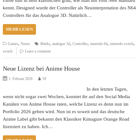
Farbe nun in dem klassischen grau, wie man ihn vom N64 Standard
kennt. Designed wurde der Controller als Neuinterpretation des N64
Controllers für das Analogue 3D. Natürlich…
MEHR LESEN
,
,
,
,
,
,
Games
Neues
8bitdo
analogue 3d
Controller
nintendo 64
nintendo switch
switch
Leave a comment
Neue Lizenz bei Anime House
1. Februar 2026
SF
In den letzten Tagen,
wenn nicht sogar zwei Wochen, konntet ihr auf den Social Media
Kanälen von Anime House raten, welche Lizenz es denn nun im
Portfolio 2026 geben wird. Nun ist es soweit und das deutsche
Anime Label gibt bekannt den Klassiker Kimagure Orange Road
lizensiert zu haben. Ich…